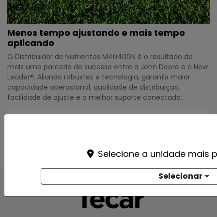
Menos tempo ajustando e mais tempo
aplicando
O Distribuidor de Nutrientes M4040DN é o resultado de
mais uma parceria de sucesso entre a John Deere e a New
Leader®. Aliando robustez e tecnologia, garante maior
capacidade operacional, qualidade de distribuição,
facilidade de ajuste e o melhor suporte conectado.
Folheteria
Selecione a unidade mais p
Selecionar