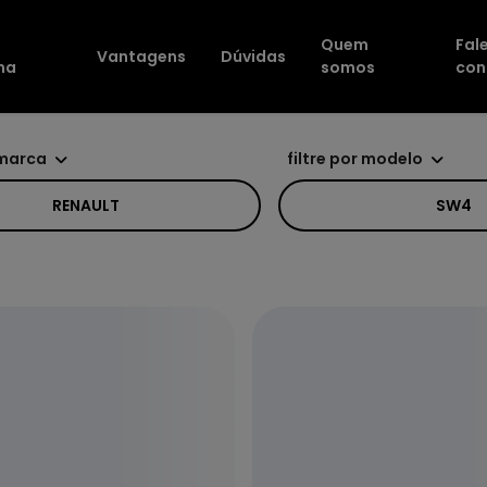
Quem
Fal
Vantagens
Dúvidas
na
somos
con
 marca
filtre por modelo
RENAULT
SW4