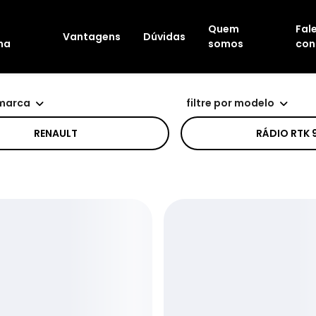
Quem
Fal
Vantagens
Dúvidas
na
somos
con
 marca
filtre por modelo
RENAULT
RÁDIO RTK 