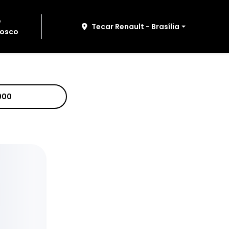
e
Tecar Renault - Brasília
osco
900