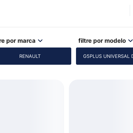
Vantagens
Dúvidas
Quem
Fale
a
somos
conosco
tre por marca
filtre por modelo
RENAULT
G5PLUS UNIVERSAL 