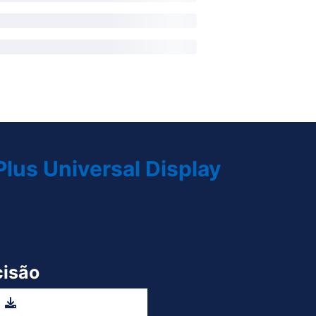
lus Universal Display
cisão