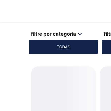
Encontre seu
Como
veículo
funcion
filtre por categoria
fil
TODAS