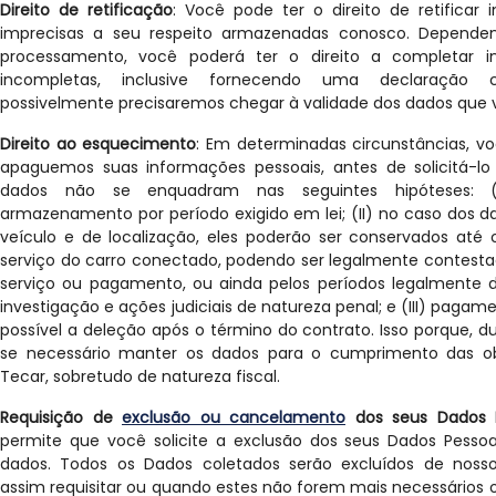
Direito de retificação
: Você pode ter o direito de retificar
imprecisas a seu respeito armazenadas conosco. Dependen
processamento, você poderá ter o direito a completar i
incompletas, inclusive fornecendo uma declaração c
possivelmente precisaremos chegar à validade dos dados que 
Direito ao esquecimento
: Em determinadas circunstâncias, vo
apaguemos suas informações pessoais, antes de solicitá-lo 
dados não se enquadram nas seguintes hipóteses: (
armazenamento por período exigido em lei; (II) no caso dos 
veículo e de localização, eles poderão ser conservados até 
serviço do carro conectado, podendo ser legalmente contesta
serviço ou pagamento, ou ainda pelos períodos legalmente de
investigação e ações judiciais de natureza penal; e (III) pagam
possível a deleção após o término do contrato. Isso porque, du
se necessário manter os dados para o cumprimento das obr
Tecar, sobretudo de natureza fiscal.
Requisição de
exclusão ou cancelamento
dos seus Dados P
permite que você solicite a exclusão dos seus Dados Pesso
dados. Todos os Dados coletados serão excluídos de nosso
assim requisitar ou quando estes não forem mais necessários o