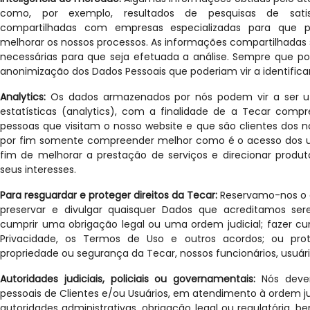
como, por exemplo, resultados de pesquisas de sati
compartilhadas com empresas especializadas para que p
melhorar os nossos processos. As informações compartilhadas
necessárias para que seja efetuada a análise. Sempre que pos
anonimização dos Dados Pessoais que poderiam vir a identificar
Analytics:
Os dados armazenados por nós podem vir a ser uti
estatísticas (analytics), com a finalidade de a Tecar com
pessoas que visitam o nosso website e que são clientes dos n
por fim somente compreender melhor como é o acesso dos us
fim de melhorar a prestação de serviços e direcionar produt
seus interesses.
Para resguardar e proteger direitos da Tecar:
Reservamo-nos o di
preservar e divulgar quaisquer Dados que acreditamos ser
cumprir uma obrigação legal ou uma ordem judicial; fazer cum
Privacidade, os Termos de Uso e outros acordos; ou prote
propriedade ou segurança da Tecar, nossos funcionários, usuári
Autoridades judiciais, policiais ou governamentais:
Nós deve
pessoais de Clientes e/ou Usuários, em atendimento à ordem jud
autoridades administrativas, obrigação legal ou regulatória, 